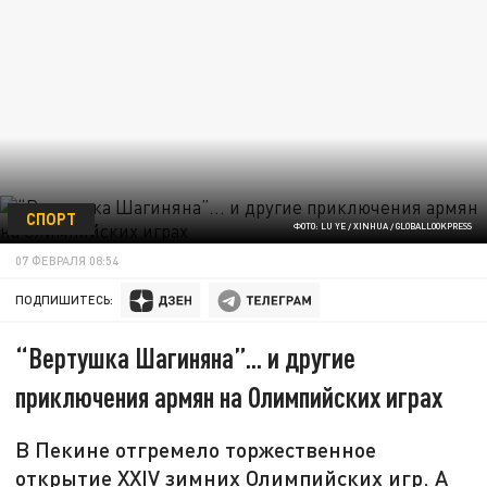
СПОРТ
ФОТО: LU YE / XINHUA / GLOBALLOOKPRESS
07 ФЕВРАЛЯ 08:54
ПОДПИШИТЕСЬ:
“Вертушка Шагиняна”... и другие
приключения армян на Олимпийских играх
В Пекине отгремело торжественное
открытие XXIV зимних Олимпийских игр. А