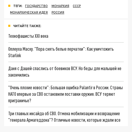
ТЕГИ:
ГОСУДАРСТВО
МОНАРХИЯ
СССР
МОНАРХИЧЕСКАЯ ИДЕЯ
РОССИЯ
ЧИТАЙТЕ ТАКЖЕ:
Технофашисты XXI века
Оплеуха Маску. "Пора снять белые перчатки": Как уничтожить
Starlink
Даня с Дашей спаслись от боевиков ВСУ. Но беды для малышей не
закончились
"Очень плохие новости": Большая ошибка Palantir в России. Страны
НАТО впервые за СВО остановили поставки оружия. ВСУ теряют
приграничье?
Три главных инсайда об СВО. Отмена мобилизации и возвращение
"генерала Армагеддона"? Отличные новости, которые ждали все