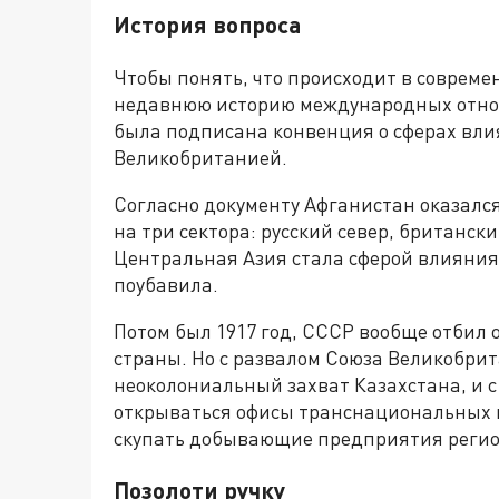
История вопроса
Чтобы понять, что происходит в совреме
недавнюю историю международных отноше
была подписана конвенция о сферах вл
Великобританией.
Согласно документу Афганистан оказалс
на три сектора: русский север, британск
Центральная Азия стала сферой влияния
поубавила.
Потом был 1917 год, СССР вообще отбил 
страны. Но с развалом Союза Великобри
неоколониальный захват Казахстана, и с
открываться офисы транснациональных к
скупать добывающие предприятия регио
Позолоти ручку