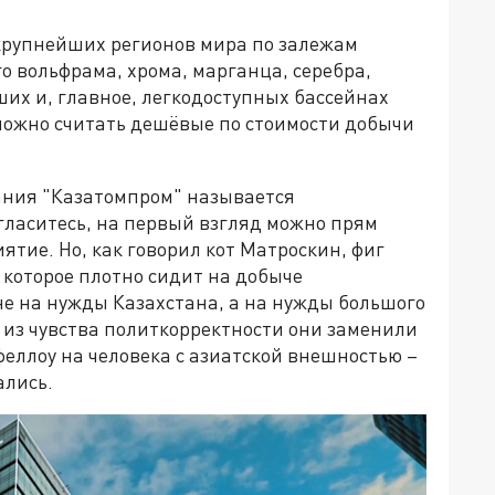
з крупнейших регионов мира по залежам
о вольфрама, хрома, марганца, серебра,
ших и, главное, легкодоступных бассейнах
 можно считать дешёвые по стоимости добычи
ния "Казатомпром" называется
ласитесь, на первый взгляд можно прям
ятие. Но, как говорил кот Матроскин, фиг
 которое плотно сидит на добыче
 не на нужды Казахстана, а на нужды большого
 из чувства политкорректности они заменили
еллоу на человека с азиатской внешностью –
ались.