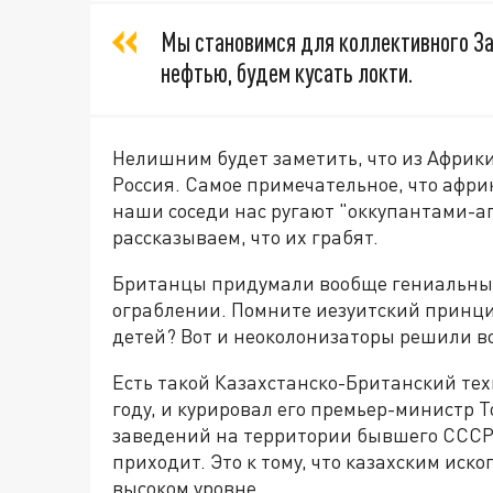
Мы становимся для коллективного Зап
нефтью, будем кусать локти.
Нелишним будет заметить, что из Африки
Россия. Самое примечательное, что африк
наши соседи нас ругают "оккупантами-аг
рассказываем, что их грабят.
Британцы придумали вообще гениальный 
ограблении. Помните иезуитский принцип
детей? Вот и неоколонизаторы решили во
Есть такой Казахстанско-Британский тех
году, и курировал его премьер-министр 
заведений на территории бывшего СССР?
приходит. Это к тому, что казахским ис
высоком уровне.