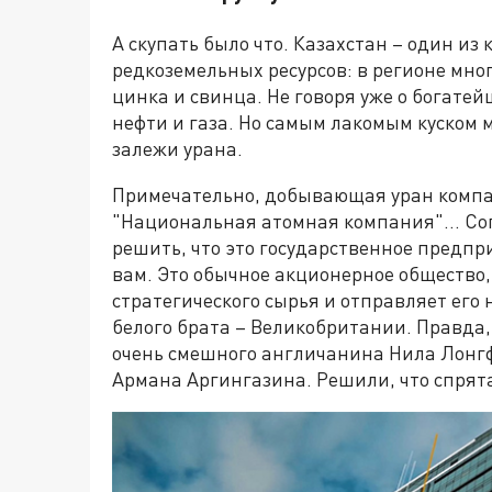
А скупать было что. Казахстан – один и
редкоземельных ресурсов: в регионе мног
цинка и свинца. Не говоря уже о богатей
нефти и газа. Но самым лакомым куском
залежи урана.
Примечательно, добывающая уран компа
"Национальная атомная компания"… Сог
решить, что это государственное предпри
вам. Это обычное акционерное общество,
стратегического сырья и отправляет его
белого брата – Великобритании. Правда,
очень смешного англичанина Нила Лонгф
Армана Аргингазина. Решили, что спрят