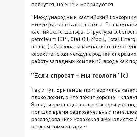
прячутся, но ещё и маскируются.
"Международный каспийский консорциум"
мимикрировать англосаксы. Эта компани
каспийского шельфа. Структура собственно
petroleum (BP), Stat Oil, Mobil, Total Ene
шельф) образовали компанию с незате
казахстанская международная операцион
работу западных компаний вроде как п
"Если спросят – мы геологи" (с)
Так и тут. Британцы притворились казах
плохо лежит, а что лежит хорошо – клад
Запад через подставные офшоры уже под
пришло время редкоземельных металлов.
расследованиях казахская журналистка 
в своем комментарии: