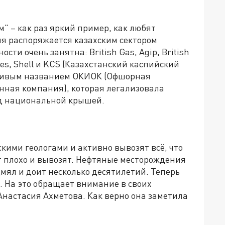
 – как раз яркий пример, как любят
я распоряжается казахским сектором
сти очень занятна: British Gas, Agip, British
rgies, Shell и KCS (Казахстанский каспийский
йливым названием ОКИОК (Офшорная
ная компания), которая легализовала
од национальной крышей.
скими геологами и активно вывозят всё, что
ут плохо и вывозят. Нефтяные месторождения
мял и доит несколько десятилетий. Теперь
 На это обращает внимание в своих
Анастасия Ахметова. Как верно она заметила