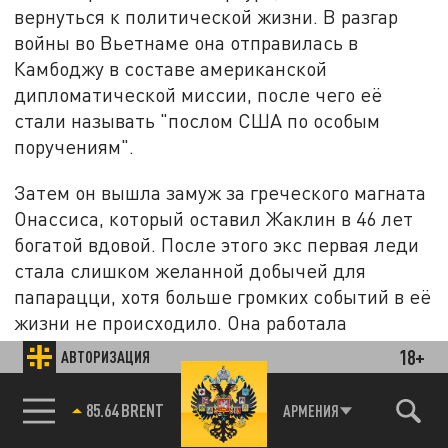
вернуться к политической жизни. В разгар
войны во Вьетнаме она отправилась в
Камбоджу в составе американской
дипломатической миссии, после чего её
стали называть "послом США по особым
поручениям".
Затем он вышла замуж за греческого магната
Онассиса, который оставил Жаклин в 46 лет
богатой вдовой. После этого экс первая леди
стала слишком желанной добычей для
папарацци, хотя больше громких событий в её
жизни не происходило. Она работала
редактором в скромных издательствах, а
18+
АВТОРИЗАЦИЯ
также до самой своей смерти активно
занималась защитой памятников и
85.64 BRENT
АРМЕНИЯ
архитектурного наследия.