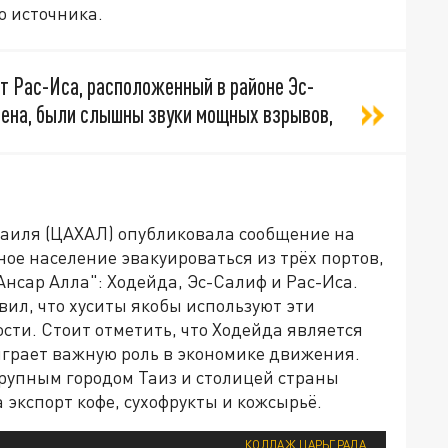
о источника.
т Рас-Иса, расположенный в районе Эс-
ена, были слышны звуки мощных взрывов,
аиля (ЦАХАЛ) опубликовала сообщение на
ное население эвакуироваться из трёх портов,
нсар Алла": Ходейда, Эс-Салиф и Рас-Иса.
л, что хуситы якобы используют эти
сти. Стоит отметить, что Ходейда является
играет важную роль в экономике движения.
рупным городом Таиз и столицей страны
 экспорт кофе, сухофрукты и кожсырьё.
КОЛЛАЖ ЦАРЬГРАДА