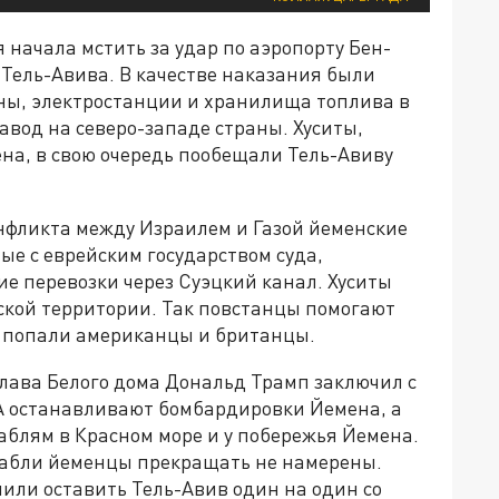
начала мстить за удар по аэропорту Бен-
 Тель-Авива. В качестве наказания были
ы, электростанции и хранилища топлива в
авод на северо-западе страны. Хуситы,
а, в свою очередь пообещали Тель-Авиву
онфликта между Израилем и Газой йеменские
е с еврейским государством суда,
ие перевозки через Суэцкий канал. Хуситы
ской территории. Так повстанцы помогают
в попали американцы и британцы.
Глава Белого дома Дональд Трамп заключил с
ША останавливают бомбардировки Йемена, а
аблям в Красном море и у побережья Йемена.
орабли йеменцы прекращать не намерены.
ли оставить Тель-Авив один на один со