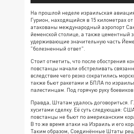
На прошлой неделе израильская авиация 
Гурион, находящийся в 15 километрах от
атакованы международный аэропорт Сан
йеменской столице, а также цементный з
удерживающие значительную часть Йемен
"болезненный ответ".
Стоит отметить, что после обострения к
повстанцы начали обстреливать связанны
вследствие чего резко сократились морск
также бьют ракетами и БПЛА по израиль
палестинцам. Под горячую руку боевико
Правда, Штатам удалось договориться. 
хуситами сделку. Её суть следующая: С
повстанцы не бьют по американским кор
В то же время атаки на Израиль и его к
Таким образом, Соединённые Штаты реши