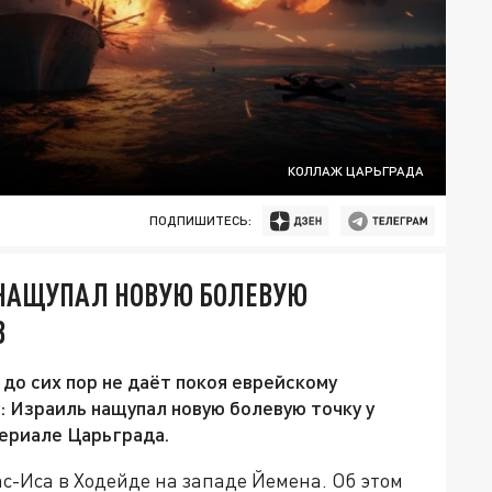
КОЛЛАЖ ЦАРЬГРАДА
ПОДПИШИТЕСЬ:
Ь НАЩУПАЛ НОВУЮ БОЛЕВУЮ
В
до сих пор не даёт покоя еврейскому
н: Израиль нащупал новую болевую точку у
териале Царьграда.
с-Иса в Ходейде на западе Йемена. Об этом