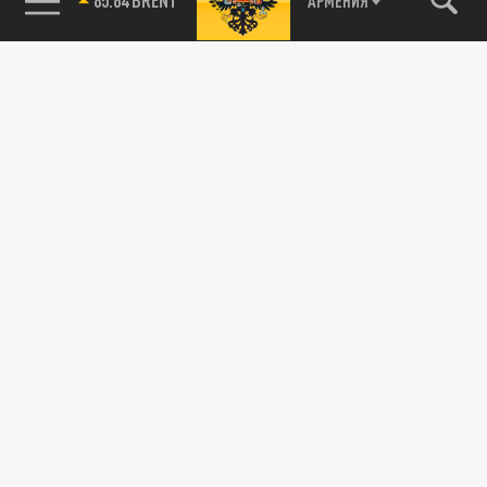
АРМЕНИЯ
115093, г. Москва, переулок Партийный,
д.1, к.57, стр.3, эт.1, пом.I, ком.45
Тел.:
+7 (495) 374-77-73
info@tsargrad.tv
Адрес для пресс-релизов
press@tsargrad.tv
Средство массовой информации сетевое издание