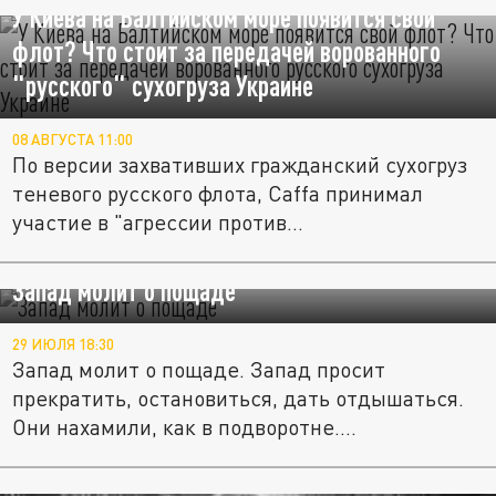
У Киева на Балтийском море появится свой
флот? Что стоит за передачей ворованного
"русского" сухогруза Украине
08 АВГУСТА 11:00
По версии захвативших гражданский сухогруз
теневого русского флота, Caffa принимал
участие в "агрессии против...
Запад молит о пощаде
29 ИЮЛЯ 18:30
Запад молит о пощаде. Запад просит
прекратить, остановиться, дать отдышаться.
Они нахамили, как в подворотне....