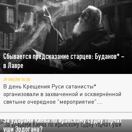
Сбывается предсказание старцев: Буданов* –
в Лавре
29 ИЮЛЯ 10:05
В день Крещения Руси сатанисты*
организовали в захваченной и осквернённой
святыне очередное "мероприятие"....
За ударами Киева по иранскому судну торчат
уши Эрдогана?