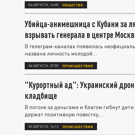
04 АВГУСТА, 16:00
ОБЩЕСТВО
Убийца-анимешница с Кубани за л
взрывать генерала в центре Моск
В телеграм-каналах появилась неофициаль
названа личность молодой...
04 АВГУСТА, 07:55
ПРОИСШЕСТВИЯ
"Курортный ад": Украинский дрон
кладбище
В погоне за деньгами и благом гибнут дет
держат позитивную повестку,...
03 АВГУСТА, 16:13
ПРОИСШЕСТВИЯ