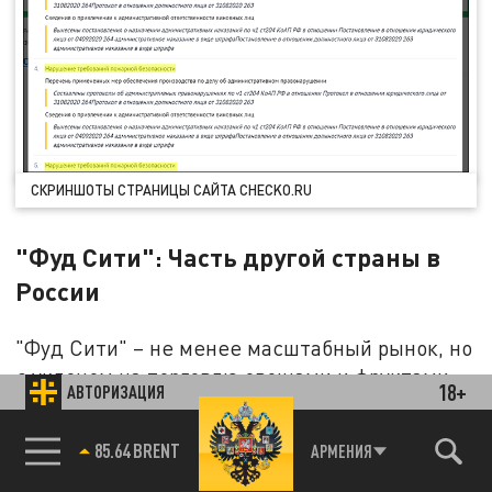
СКРИНШОТЫ СТРАНИЦЫ САЙТА CHECKO.RU
"Фуд Сити": Часть другой страны в
России
"Фуд Сити" – не менее масштабный рынок, но
с уклоном на торговлю овощами и фруктами,
18+
АВТОРИЗАЦИЯ
привезёнными буквально отовсюду. Рынок
расположен на Калужском шоссе в Новой
85.64 BRENT
АРМЕНИЯ
Москве. Площадь агрокластера – 930 тыс. кв.
метров. Владеет рынком ООО "Пламя",