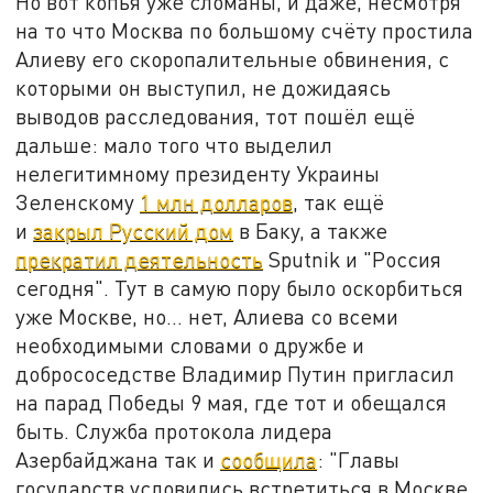
Но вот копья уже сломаны, и даже, несмотря
на то что Москва по большому счёту простила
Алиеву его скоропалительные обвинения, с
которыми он выступил, не дожидаясь
выводов расследования, тот пошёл ещё
дальше: мало того что выделил
нелегитимному президенту Украины
Зеленскому
1 млн долларов
, так ещё
и
закрыл Русский дом
в Баку, а также
прекратил деятельность
Sputnik и "Россия
сегодня". Тут в самую пору было оскорбиться
уже Москве, но… нет, Алиева со всеми
необходимыми словами о дружбе и
добрососедстве Владимир Путин пригласил
на парад Победы 9 мая, где тот и обещался
быть. Служба протокола лидера
Азербайджана так и
сообщила
: "Главы
государств условились встретиться в Москве