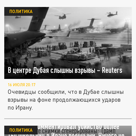
ПОЛИТИКА
В центре Дубая слышны взрывы – Reuters
16 ИЮЛЯ 20:17
Очевидцы сообщили, что в Дубае слышны
взрывы на фоне продолжающихся ударов
по Ирану.
"Возможно, те снимки сгенерированы":
Трамп прокомментировал убийство более
ПОЛИТИКА
160 школьниц в Иране военными. Ничего не