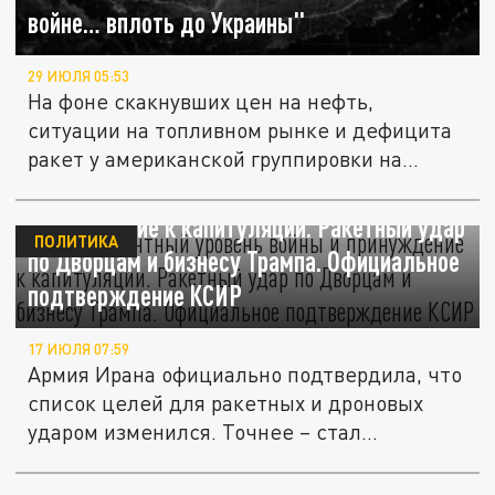
войне… вплоть до Украины"
29 ИЮЛЯ 05:53
На фоне скакнувших цен на нефть,
ситуации на топливном рынке и дефицита
ракет у американской группировки на...
Беспрецедентный уровень войны и
принуждение к капитуляции. Ракетный удар
ПОЛИТИКА
по Дворцам и бизнесу Трампа. Официальное
подтверждение КСИР
17 ИЮЛЯ 07:59
Армия Ирана официально подтвердила, что
список целей для ракетных и дроновых
ударом изменился. Точнее – стал...