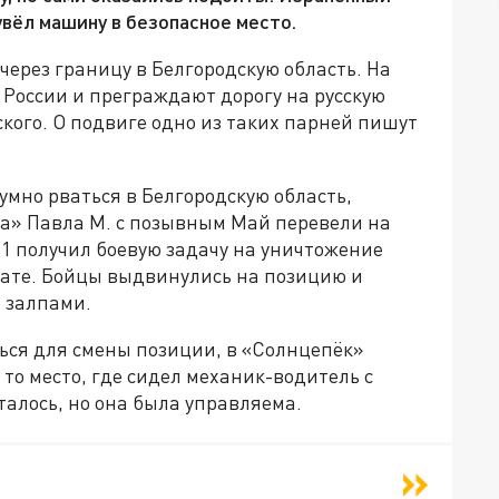
вёл машину в безопасное место.
ерез границу в Белгородскую область. На
России и преграждают дорогу на русскую
ого. О подвиге одно из таких парней пишут
умно рваться в Белгородскую область,
а» Павла М. с позывным Май перевели на
1 получил боевую задачу на уничтожение
ате. Бойцы выдвинулись на позицию и
 залпами.
ться для смены позиции, в «Солнцепёк»
то место, где сидел механик-водитель с
талось, но она была управляема.