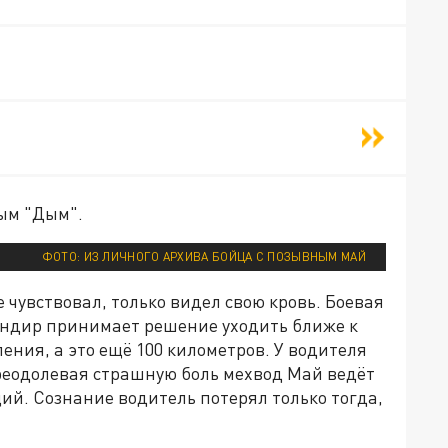
ым "Дым".
ФОТО: ИЗ ЛИЧНОГО АРХИВА БОЙЦА С ПОЗЫВНЫМ МАЙ
е чувствовал, только видел свою кровь. Боевая
мандир принимает решение уходить ближе к
ния, а это ещё 100 километров. У водителя
 преодолевая страшную боль мехвод Май ведёт
ий. Сознание водитель потерял только тогда,