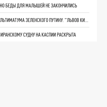
. НО БЕДЫ ДЛЯ МАЛЫШЕЙ НЕ ЗАКОНЧИЛИСЬ
НОВОЕ МАСШТАБНЕЙШЕЕ НАСТУПЛЕНИЕ. ТРИ УЛЬТИМАТУМА ЗЕЛЕНСКОГО ПУТИНУ. "ЛЬВОВ КИМА" ПОСТАВЯТ НА ПВО? ГЛОБАЛЬНЫЙ ПРОРЫВ ПОД ЗАПОРОЖЬЕМ
О ИРАНСКОМУ СУДНУ НА КАСПИИ РАСКРЫТА