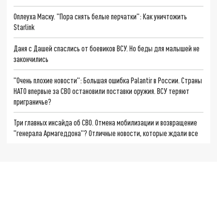
Оплеуха Маску. "Пора снять белые перчатки": Как уничтожить
Starlink
Даня с Дашей спаслись от боевиков ВСУ. Но беды для малышей не
закончились
"Очень плохие новости": Большая ошибка Palantir в России. Страны
НАТО впервые за СВО остановили поставки оружия. ВСУ теряют
приграничье?
Три главных инсайда об СВО. Отмена мобилизации и возвращение
"генерала Армагеддона"? Отличные новости, которые ждали все