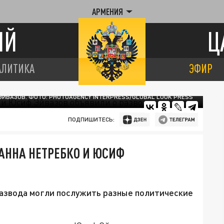
АРМЕНИЯ
ИЙ
Ц
АЛИТИКА
ЭФИР
ЭЙВАЗОВ. ФОТО: PHOTOAGENCY INTERPRESS/GLOBAL LOOK PRESS
ПОДПИШИТЕСЬ:
АННА НЕТРЕБКО И ЮСИФ
развода могли послужить разные политические