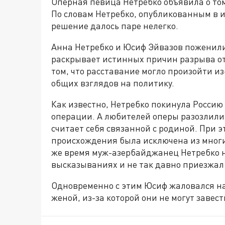
Оперная певица Нетребко объявила о том
По словам Нетребко, опубликованным в из
решение далось паре нелегко.
Анна Нетребко и Юсиф Эйвазов поженились
раскрывает истинных причин разрыва о
том, что расставание могло произойти из-
общих взглядов на политику.
Как известно, Нетребко покинула Россию
операции. А любителей оперы разозлили 
считает себя связанной с родиной. При э
происхождения была исключена из многих 
же время муж-азербайджанец Нетребко н
высказываниях и не так давно приезжал 
Одновременно с этим Юсиф жаловался на
женой, из-за которой они не могут завес