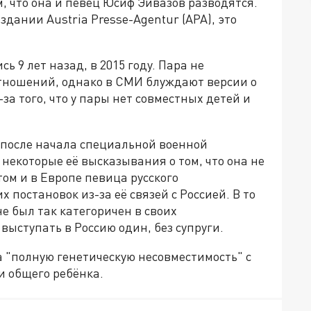
, что она и певец Юсиф Эйвазов разводятся.
дании Austria Presse-Agentur (APA), это
 9 лет назад, в 2015 году. Пара не
тношений, однако в СМИ блуждают версии о
за того, что у пары нет совместных детей и
 после начала специальной военной
некоторые её высказывания о том, что она не
том и в Европе певица русского
постановок из-за её связей с Россией. В то
е был так категоричен в своих
выступать в Россию один, без супруги.
 "полную генетическую несовместимость" с
ти общего ребёнка.