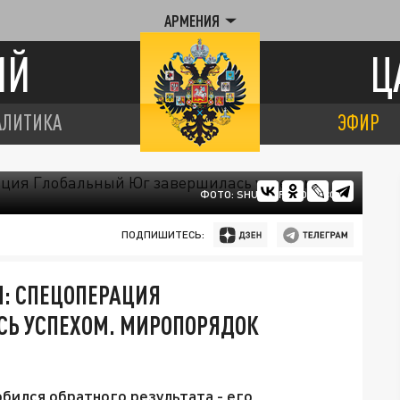
АРМЕНИЯ
ИЙ
Ц
АЛИТИКА
ЭФИР
ФОТО: SHUTTERSTOCK.COM
ПОДПИШИТЕСЬ:
Л: СПЕЦОПЕРАЦИЯ
Ь УСПЕХОМ. МИРОПОРЯДОК
бился обратного результата - его