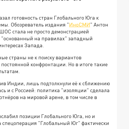
зал готовность стран Глобального Юга к
емы. Обозреватель издания "
ИноСМИ
" Антон
 ШОС стала не просто демонстрацией
то "основанный на правилах" западный
интересах Запада.
ные страны не к поиску вариантов
 постоянной конфронтации. Но в итоге такие
льтатам.
тив Индии, лишь подтолкнули её к сближению
сь и с Россией: политика "изоляции" сделала
тнёров на мировой арене, в том числе в
 ослабил позиции Глобального Юга, но и
 а спецоперация "Глобальный Юг" фактически