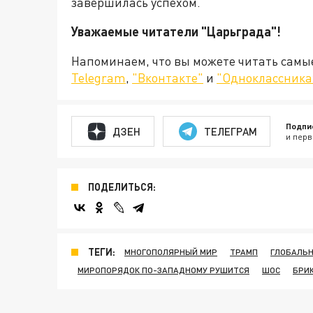
завершилась успехом.
Уважаемые читатели "Царьграда"!
Напоминаем, что вы можете читать самы
Telegram
,
"Вконтакте"
и
"Одноклассника
Подпи
ДЗЕН
ТЕЛЕГРАМ
и перв
ПОДЕЛИТЬСЯ:
ТЕГИ:
МНОГОПОЛЯРНЫЙ МИР
ТРАМП
ГЛОБАЛЬ
МИРОПОРЯДОК ПО-ЗАПАДНОМУ РУШИТСЯ
ШОС
БРИ