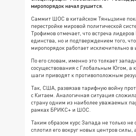
миропорядок начал рушится.
Саммит ШОС в китайском Тяньцзине пока
перестройке мировой политической сист
Трофимов отмечает, что встреча лидеров
единства, но и подтверждением того, ч
миропорядок работает исключительно в 
По его словам, именно это толкает запад
сосуществования с Глобальным Югом, а к
шаги приводят к противоположным резу
Так, США, развязав тарифную войну про
с Китаем. Аналогичная ситуация сложила
страну одним из наиболее уважаемых пар
рамках БРИКС+ и ШОС.
Таким образом курс Запада не только не
сплотил его вокруг новых центров силы,