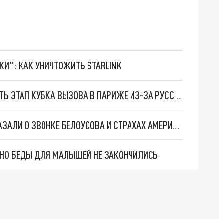
ТКИ": КАК УНИЧТОЖИТЬ STARLINK
УКРАИНСКАЯ СБОРНАЯ ГРОЗИТ БОЙКОТИРОВАТЬ ЭТАП КУБКА ВЫЗОВА В ПАРИЖЕ ИЗ-ЗА РУССКОЙ ГИМНАСТКИ
"ВЫ СТРАХ ПОТЕРЯЛИ?": ИНСАЙДЕРЫ РАССКАЗАЛИ О ЗВОНКЕ БЕЛОУСОВА И СТРАХАХ АМЕРИКАНСКИХ ЧВК
. НО БЕДЫ ДЛЯ МАЛЫШЕЙ НЕ ЗАКОНЧИЛИСЬ