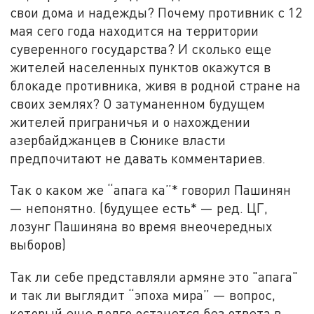
свои дома и надежды? Почему противник с 12
мая сего года находится на территории
суверенного государства? И сколько еще
жителей населенных пунктов окажутся в
блокаде противника, живя в родной стране на
своих землях? О затуманенном будущем
жителей приграничья и о нахождении
азербайджанцев в Сюнике власти
предпочитают не давать комментариев.
Так о каком же “апага ка”* говорил Пашинян
— непонятно. (будущее есть* — ред. ЦГ,
лозунг Пашиняна во время внеочередных
выборов)
Так ли себе представляли армяне это "апага"
и так ли выглядит “эпоха мира” — вопрос,
который еще долго останется без ответа в