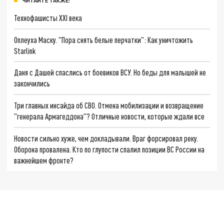
ЧИТАЙТЕ ТАКЖЕ:
Технофашисты XXI века
Оплеуха Маску. "Пора снять белые перчатки": Как уничтожить
Starlink
Даня с Дашей спаслись от боевиков ВСУ. Но беды для малышей не
закончились
Три главных инсайда об СВО. Отмена мобилизации и возвращение
"генерала Армагеддона"? Отличные новости, которые ждали все
Новости сильно хуже, чем докладывали. Враг форсировал реку.
Оборона провалена. Кто по глупости спалил позиции ВС России на
важнейшем фронте?