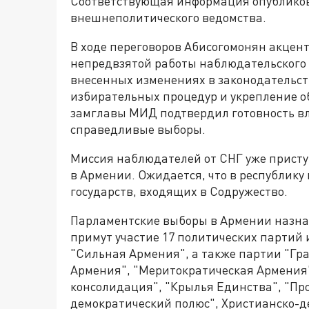
Соответствующая информация опубликов
внешнеполитического ведомства.
В ходе переговоров Абисогомонян акцен
непредвзятой работы наблюдательского 
внесенных изменениях в законодательс
избирательных процедур и укрепление об
замглавы МИД подтвердил готовность вл
справедливые выборы.
Миссия наблюдателей от СНГ уже присту
в Армении. Ожидается, что в республику
государств, входящих в Содружество.
Парламентские выборы в Армении назна
примут участие 17 политических партий и
"Сильная Армения", а также партии "Гр
Армения", "Меритократическая Армения"
консолидация", "Крылья Единства", "П
демократический полюс", Христианско-д