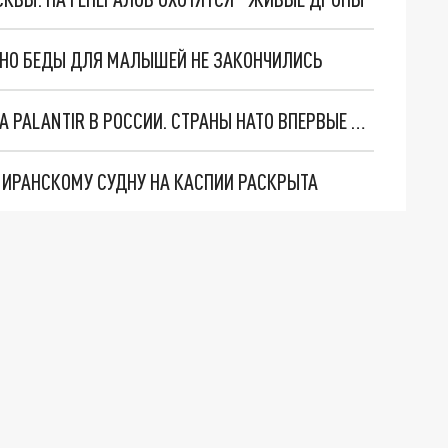
. НО БЕДЫ ДЛЯ МАЛЫШЕЙ НЕ ЗАКОНЧИЛИСЬ
"ОЧЕНЬ ПЛОХИЕ НОВОСТИ": БОЛЬШАЯ ОШИБКА PALANTIR В РОССИИ. СТРАНЫ НАТО ВПЕРВЫЕ ЗА СВО ОСТАНОВИЛИ ПОСТАВКИ ОРУЖИЯ. ВСУ ТЕРЯЮТ ПРИГРАНИЧЬЕ?
О ИРАНСКОМУ СУДНУ НА КАСПИИ РАСКРЫТА