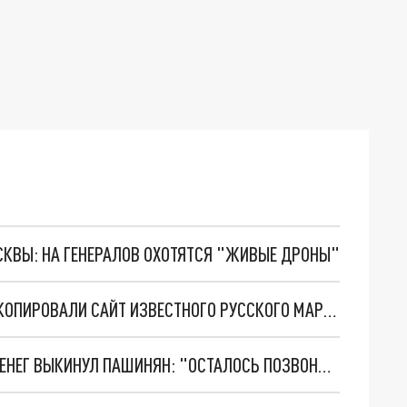
ОСКВЫ: НА ГЕНЕРАЛОВ ОХОТЯТСЯ "ЖИВЫЕ ДРОНЫ"
АРМЯНЕ, БУДЬТЕ БДИТЕЛЬНЫ: МОШЕННИКИ СКОПИРОВАЛИ САЙТ ИЗВЕСТНОГО РУССКОГО МАРКЕТПЛЕЙСА
АРМЯНЕ ПРИШЛИ В УЖАС, УЗНАВ, СКОЛЬКО ДЕНЕГ ВЫКИНУЛ ПАШИНЯН: "ОСТАЛОСЬ ПОЗВОНИТЬ АЛИЕВУ"