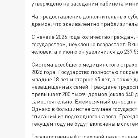
утверждено на заседании кабинета минис
На предоставление дополнительных суб
драмов, что эквивалентно приблизитель
С начала 2026 года количество граждан,
государством, неуклонно возрастает. В я
человек, а к июню он увеличился до 237 5
Система всеобщего медицинского страхо
2026 года. Государство полностью покры
младше 18 лет и старше 65 лет, а также 
незащищённых семей. Граждане трудоспо
превышает 200 тысяч драмов (около 540 
самостоятельно. Ежемесячный взнос для н
Однако в большинстве случаев государст
списаний из подоходного налога. Гражда
текущем году не будут включены в систе
Государственный страховой пакет оценива