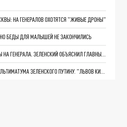
ОСКВЫ: НА ГЕНЕРАЛОВ ОХОТЯТСЯ "ЖИВЫЕ ДРОНЫ"
. НО БЕДЫ ДЛЯ МАЛЫШЕЙ НЕ ЗАКОНЧИЛИСЬ
"МЫ ВАС ЗАСТАВИМ": ЖУТКИЕ ДЕТАЛИ ОХОТЫ НА ГЕНЕРАЛА. ЗЕЛЕНСКИЙ ОБЪЯСНИЛ ГЛАВНЫЙ СМЫСЛ ТЕРАКТА В ЦЕНТРЕ МОСКВЫ
НОВОЕ МАСШТАБНЕЙШЕЕ НАСТУПЛЕНИЕ. ТРИ УЛЬТИМАТУМА ЗЕЛЕНСКОГО ПУТИНУ. "ЛЬВОВ КИМА" ПОСТАВЯТ НА ПВО? ГЛОБАЛЬНЫЙ ПРОРЫВ ПОД ЗАПОРОЖЬЕМ