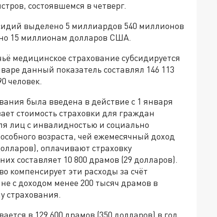
тров, состоявшемся в четверг.
сидий выделено 5 миллиардов 540 миллионов
но 15 миллионам долларов США.
 чьё медицинское страхование субсидируется
нваре данный показатель составлял 146 113
90 человек.
вания была введена в действие с 1 января
вает стоимость страховки для граждан
для лиц с инвалидностью и социально
собного возраста, чей ежемесячный доход
долларов), оплачивают страховку
их составляет 10 800 драмов (29 долларов).
во компенсирует эти расходы за счёт
не с доходом менее 200 тысяч драмов в
му страхования.
ется в 129 600 драмов (350 долларов) в год.