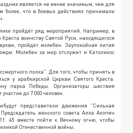
раздник является не менее значимым, чем для
ем более, что в боевых действиях принимали
н.
блике пройдёт ряд мероприятий. Например, в
о Креста воинству Святой Руси, находящегося
еркви, пройдёт молебен. Заупокойная лития
Гюмри. Молебен за мир отслужит и Католикос
ессмертного полка". Для того, чтобы принять в
ься у арабкирской Церкви Святого Креста.
ону парка Победы. Организаторы шествия
участие до 7 000 человек.
ибудут представители движения "Сильная
 Председатель женского совета Алла Акопян
11: 45 вместе пойти к Вечному огню, чтобы
Великой Отечественной войны.