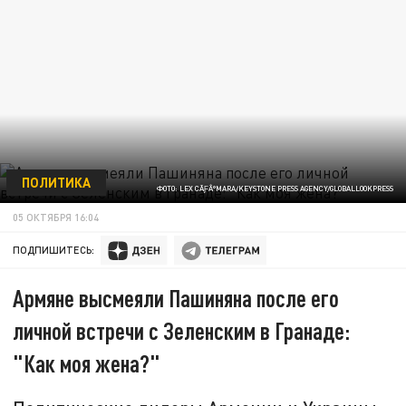
ПОЛИТИКА
ФОТО: LEX CÃƑÂ°MARA/KEYSTONE PRESS AGENCY/GLOBALLOOKPRESS
05 ОКТЯБРЯ 16:04
ПОДПИШИТЕСЬ:
Армяне высмеяли Пашиняна после его
личной встречи с Зеленским в Гранаде:
"Как моя жена?"