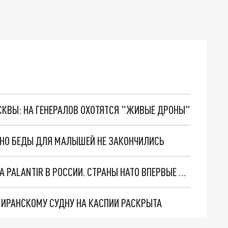
ОСКВЫ: НА ГЕНЕРАЛОВ ОХОТЯТСЯ "ЖИВЫЕ ДРОНЫ"
. НО БЕДЫ ДЛЯ МАЛЫШЕЙ НЕ ЗАКОНЧИЛИСЬ
"ОЧЕНЬ ПЛОХИЕ НОВОСТИ": БОЛЬШАЯ ОШИБКА PALANTIR В РОССИИ. СТРАНЫ НАТО ВПЕРВЫЕ ЗА СВО ОСТАНОВИЛИ ПОСТАВКИ ОРУЖИЯ. ВСУ ТЕРЯЮТ ПРИГРАНИЧЬЕ?
О ИРАНСКОМУ СУДНУ НА КАСПИИ РАСКРЫТА