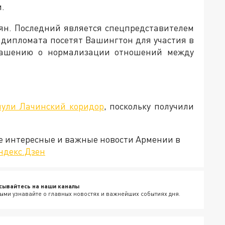
.
нян. Последний является спецпредставителем
 дипломата посетят Вашингтон для участия в
лашению о нормализации отношений между
нули Лачинский коридор
, поскольку получили
е интересные и важные новости Армении в
ндекс.Дзен
сывайтесь на наши каналы
ыми узнавайте о главных новостях и важнейших событиях дня.