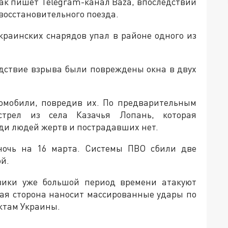
Как пишет Telegram-канал Baza, впоследствии
восстановительного поезда.
украинских снарядов упал в районе одного из
едствие взрыва были повреждены окна в двух
томобили, повредив их. По предварительным
стрел из села Казачья Лопань, которая
еди людей жертв и пострадавших нет.
ночь на 16 марта. Системы ПВО сбили две
й.
евики уже большой период времени атакуют
ская сторона наносит массированные удары по
ктам Украины.