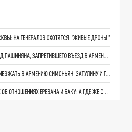
ОСКВЫ: НА ГЕНЕРАЛОВ ОХОТЯТСЯ "ЖИВЫЕ ДРОНЫ"
ДЕПУТАТ ЗАТУЛИН ЖЁСТКО ОТВЕТИЛ НА ВЫПАД ПАШИНЯНА, ЗАПРЕТИВШЕГО ВЪЕЗД В АРМЕНИЮ: "СОВРАЛ ПО ТРАДИЦИИ"
ПАШИНЯН ПРИЗНАЛСЯ, ПОЧЕМУ ЗАПРЕТИЛ ПРИЕЗЖАТЬ В АРМЕНИЮ СИМОНЬЯН, ЗАТУЛИНУ И ГАБРЕЛЯНОВУ
В ЕС СДЕЛАЛИ ОЧЕРЕДНОЕ ПУСТОЕ ЗАЯВЛЕНИЕ ОБ ОТНОШЕНИЯХ ЕРЕВАНА И БАКУ: А ГДЕ ЖЕ САНКЦИИ?