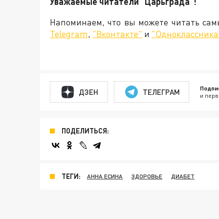
Уважаемые читатели "Царьграда"!
Напоминаем, что вы можете читать са
Telegram
,
"Вконтакте"
и
"Одноклассника
Подпи
ДЗЕН
ТЕЛЕГРАМ
и перв
ПОДЕЛИТЬСЯ:
ТЕГИ:
АННА ЕСИНА
ЗДОРОВЬЕ
ДИАБЕТ