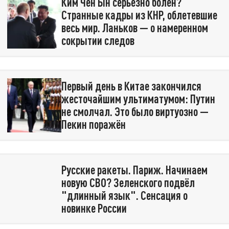
Ким Чен Ын серьёзно болен?
Странные кадры из КНР, облетевшие
весь мир. Ланьков — о намеренном
сокрытии следов
Первый день в Китае закончился
жесточайшим ультиматумом: Путин
не смолчал. Это было виртуозно —
Пекин поражён
Русские ракеты. Париж. Начинаем
новую СВО? Зеленского подвёл
"длинный язык". Сенсация о
новинке России