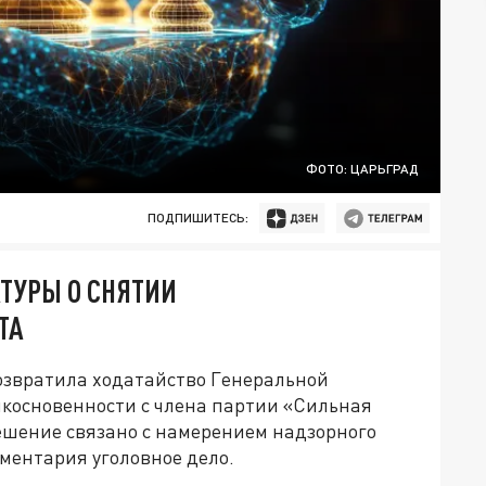
ФОТО: ЦАРЬГРАД
ПОДПИШИТЕСЬ:
АТУРЫ О СНЯТИИ
ТА
озвратила ходатайство Генеральной
икосновенности с члена партии «Сильная
ешение связано с намерением надзорного
ментария уголовное дело.