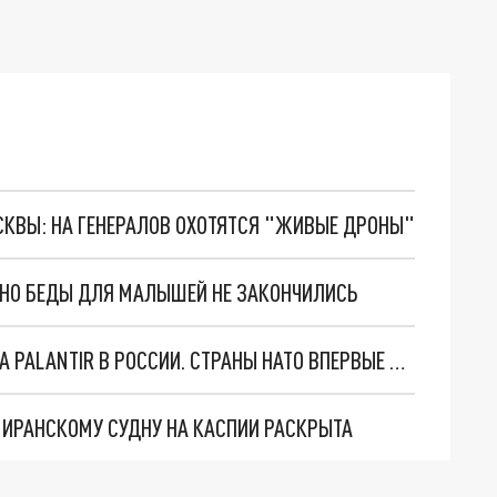
ОСКВЫ: НА ГЕНЕРАЛОВ ОХОТЯТСЯ "ЖИВЫЕ ДРОНЫ"
. НО БЕДЫ ДЛЯ МАЛЫШЕЙ НЕ ЗАКОНЧИЛИСЬ
"ОЧЕНЬ ПЛОХИЕ НОВОСТИ": БОЛЬШАЯ ОШИБКА PALANTIR В РОССИИ. СТРАНЫ НАТО ВПЕРВЫЕ ЗА СВО ОСТАНОВИЛИ ПОСТАВКИ ОРУЖИЯ. ВСУ ТЕРЯЮТ ПРИГРАНИЧЬЕ?
О ИРАНСКОМУ СУДНУ НА КАСПИИ РАСКРЫТА