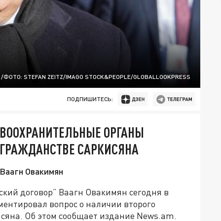
/ФОТО: STEFAN ZEITZ/IMAGO STOCK&PEOPLE/GLOBALLOOKPRESS
ПОДПИШИТЕСЬ:
АВООХРАНИТЕЛЬНЫЕ ОРГАНЫ
 ГРАЖДАНСТВЕ САРКИСЯНА
 Ваагн Овакимян
кий договор” Ваагн Овакимян сегодня в
ентировал вопрос о наличии второго
сяна. Об этом сообщает издание News.am.