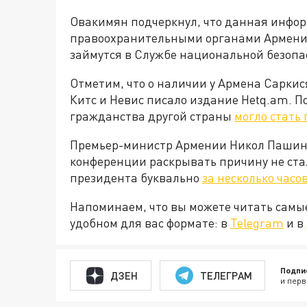
Овакимян подчеркнул, что данная инфо
правоохранительными органами Армении.
займутся в Службе национальной безопа
Отметим, что о наличии у Армена Саркис
Китс и Невис писало издание Hetq.am. П
гражданства другой страны
могло стать
Премьер-министр Армении Никол Пашиня
конференции раскрывать причину не стал
президента буквально
за несколько часо
Напоминаем, что вы можете читать самы
удобном для вас формате: в
Telegram
и в
Подпи
ДЗЕН
ТЕЛЕГРАМ
и перв