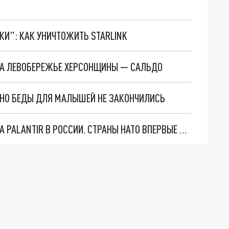
ТКИ": КАК УНИЧТОЖИТЬ STARLINK
 НА ЛЕВОБЕРЕЖЬЕ ХЕРСОНЩИНЫ — САЛЬДО
. НО БЕДЫ ДЛЯ МАЛЫШЕЙ НЕ ЗАКОНЧИЛИСЬ
"ОЧЕНЬ ПЛОХИЕ НОВОСТИ": БОЛЬШАЯ ОШИБКА PALANTIR В РОССИИ. СТРАНЫ НАТО ВПЕРВЫЕ ЗА СВО ОСТАНОВИЛИ ПОСТАВКИ ОРУЖИЯ. ВСУ ТЕРЯЮТ ПРИГРАНИЧЬЕ?