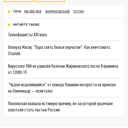
ТЕГИ:
МЕДВЕДЕВ
ЖИРИНОВСКИЙ
ПУТИН
ЧИТАЙТЕ ТАКЖЕ:
Технофашисты XXI века
Оплеуха Маску. "Пора снять белые перчатки": Как уничтожить
Starlink
Вирусолог РАН не удивлён болезни Жириновского после 8 прививок
от COVID-19
“Чудом исцелившийся” от ковида Пашинян неспроста не приехал
на Олимпиаду — политолог
Поклонская назвала истинную причину, из-за которой крымчане
захотели стать частью России