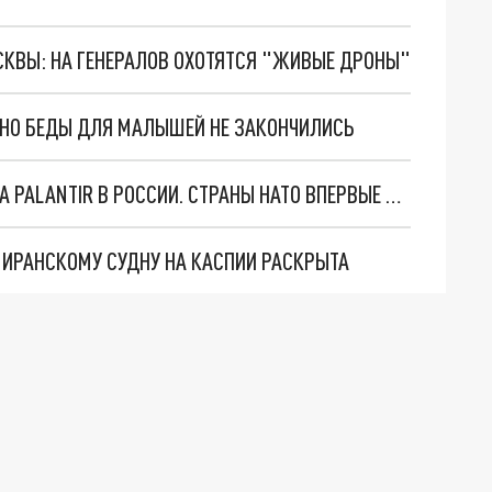
ОСКВЫ: НА ГЕНЕРАЛОВ ОХОТЯТСЯ "ЖИВЫЕ ДРОНЫ"
. НО БЕДЫ ДЛЯ МАЛЫШЕЙ НЕ ЗАКОНЧИЛИСЬ
"ОЧЕНЬ ПЛОХИЕ НОВОСТИ": БОЛЬШАЯ ОШИБКА PALANTIR В РОССИИ. СТРАНЫ НАТО ВПЕРВЫЕ ЗА СВО ОСТАНОВИЛИ ПОСТАВКИ ОРУЖИЯ. ВСУ ТЕРЯЮТ ПРИГРАНИЧЬЕ?
О ИРАНСКОМУ СУДНУ НА КАСПИИ РАСКРЫТА