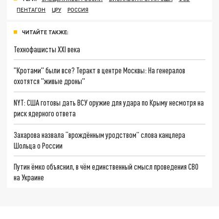
ПЕНТАГОН
ЦРУ
РОССИЯ
ЧИТАЙТЕ ТАКЖЕ:
Технофашисты XXI века
"Кротами" были все? Теракт в центре Москвы: На генералов
охотятся "живые дроны"
NYT: США готовы дать ВСУ оружие для удара по Крыму несмотря на
риск ядерного ответа
Захарова назвала “врождённым уродством” слова канцлера
Шольца о России
Путин ёмко объяснил, в чём единственный смысл проведения СВО
на Украине