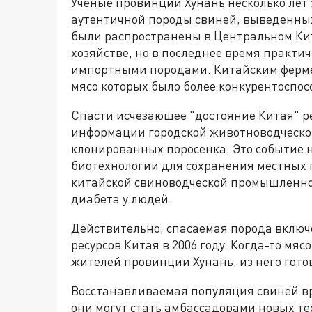
Ученые провинции Хунань несколько лет
аутентичной породы свиней, выведенных 
были распространены в Центральном Кит
хозяйстве, но в последнее время практич
импортными породами. Китайским ферме
мясо которых было более конкурентоспо
Спасти исчезающее "достояние Китая" 
информации городской животноводческой
клонированных поросенка. Это событие 
биотехнологии для сохранения местных
китайской свиноводческой промышленнос
диабета у людей.
Действительно, спасаемая порода включ
ресурсов Китая в 2006 году. Когда-то мя
жителей провинции Хунань, из него гото
Восстанавливаемая популяция свиней вр
они могут стать амбассадорами новых те