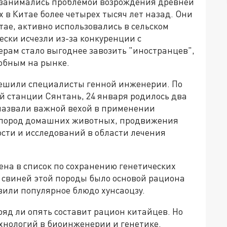
 занимались проблемой возрождения древней
в Китае более четырех тысяч лет назад. Они
ае, активно использовались в сельском
ески исчезли из-за конкуренции с
рам стало выгоднее завозить "иностранцев",
собным на рынке.
решили специалисты генной инженерии. По
 станции Сянтань, 24 января родилось два
назвали важной вехой в применении
 пород домашних животных, продвижения
ти и исследований в области лечения
ена в список по сохранению генетических
со свиней этой породы было основой рациона
вили популярное блюдо хунсаоцзу.
яд ли опять составит рацион китайцев. Но
хнологий в биоинженерии и генетике.