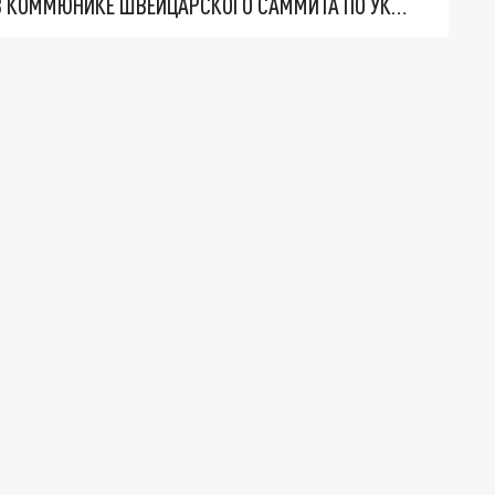
РОССИЯ УЗНАЛА, КАКИЕ ПУНКТЫ ВКЛЮЧЕНЫ В КОММЮНИКЕ ШВЕЙЦАРСКОГО САММИТА ПО УКРАИНЕ