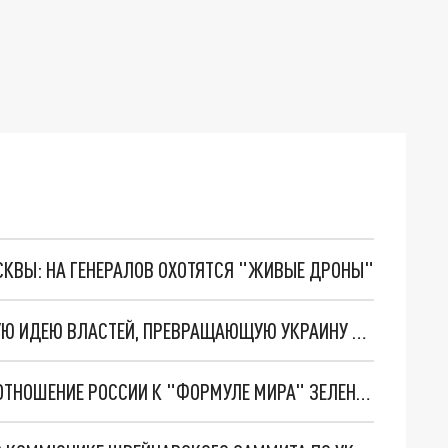
ОСКВЫ: НА ГЕНЕРАЛОВ ОХОТЯТСЯ "ЖИВЫЕ ДРОНЫ"
ЭКС-СОВЕТНИК КУЧМЫ РАСКРИТИКОВАЛ НОВУЮ ИДЕЮ ВЛАСТЕЙ, ПРЕВРАЩАЮЩУЮ УКРАИНУ В КОНЦЛАГЕРЬ
ДИПЛОМАТ ПОЛЯНСКИЙ РАСКРЫЛ ИСТИННОЕ ОТНОШЕНИЕ РОССИИ К "ФОРМУЛЕ МИРА" ЗЕЛЕНСКОГО