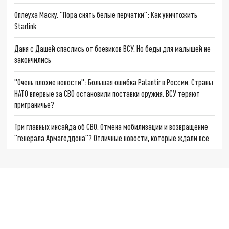
Оплеуха Маску. "Пора снять белые перчатки": Как уничтожить
Starlink
Даня с Дашей спаслись от боевиков ВСУ. Но беды для малышей не
закончились
"Очень плохие новости": Большая ошибка Palantir в России. Страны
НАТО впервые за СВО остановили поставки оружия. ВСУ теряют
приграничье?
Три главных инсайда об СВО. Отмена мобилизации и возвращение
"генерала Армагеддона"? Отличные новости, которые ждали все