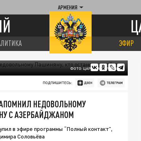
АРМЕНИЯ
ИЙ
Ц
АЛИТИКА
ЭФИР
ФОТО: ЦАРЬГРАД АРМЕНИЯ
ПОДПИШИТЕСЬ:
НАПОМНИЛ НЕДОВОЛЬНОМУ
ЙНУ С АЗЕРБАЙДЖАНОМ
упил в эфире программы “Полный контакт”,
димира Соловьёва