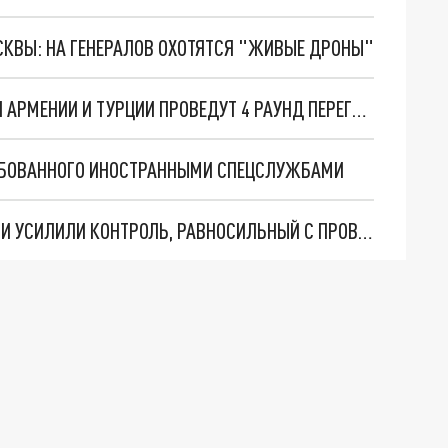
ОСКВЫ: НА ГЕНЕРАЛОВ ОХОТЯТСЯ "ЖИВЫЕ ДРОНЫ"
ИЗВЕСТНО, ГДЕ И КОГДА СПЕЦПРЕДСТАВИТЕЛИ АРМЕНИИ И ТУРЦИИ ПРОВЕДУТ 4 РАУНД ПЕРЕГОВОРОВ
ЕРБОВАННОГО ИНОСТРАННЫМИ СПЕЦСЛУЖБАМИ
РЕНТГЕН И НЕ ТОЛЬКО. В ПАРЛАМЕНТЕ АРМЕНИИ УСИЛИЛИ КОНТРОЛЬ, РАВНОСИЛЬНЫЙ С ПРОВЕРКОЙ В АЭРОПОРТАХ