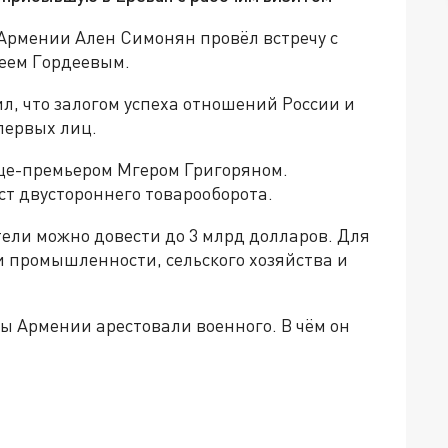
Армении Ален Симонян провёл встречу с
еем Гордеевым.
л, что залогом успеха отношений России и
первых лиц.
ице-премьером Мгером Григоряном.
т двустороннего товарооборота.
тели можно довести до 3 млрд долларов. Для
и промышленности, сельского хозяйства и
ы Армении арестовали военного. В чём он