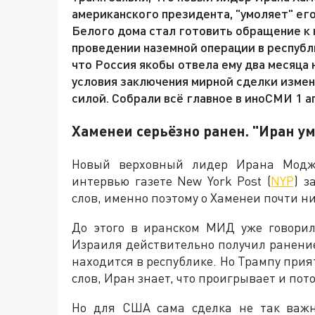
американского президента, "умоляет" его
Белого дома стал готовить обращение к 
проведении наземной операции в республ
что Россия якобы отвела ему два месяца 
условия заключения мирной сделки измен
силой. Собрали всё главное в иноСМИ 1 а
Хаменеи серьёзно ранен. "Иран у
Новый верховный лидер Ирана Моджт
интервью газете New York Post (
NYP
) з
слов, именно поэтому о Хаменеи почти ни
До этого в иранском МИД уже говорил
Израиля действительно получил ранение
находится в республике. Но Трампу прият
слов, Иран знает, что проигрывает и пот
Но для США сама сделка не так важн