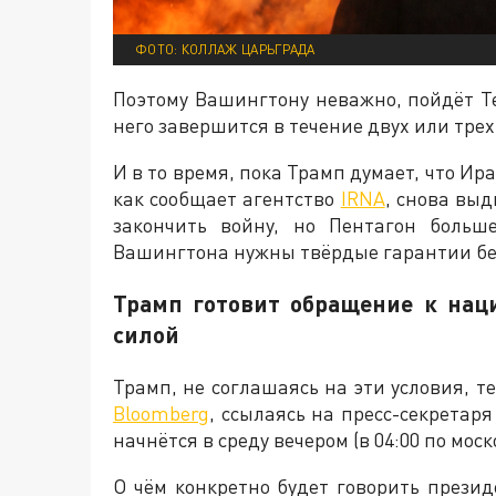
ФОТО: КОЛЛАЖ ЦАРЬГРАДА
Поэтому Вашингтону неважно, пойдёт Те
него завершится в течение двух или тре
И в то время, пока Трамп думает, что Ир
как сообщает агентство
IRNA
, снова вы
закончить войну, но Пентагон больш
Вашингтона нужны твёрдые гарантии бе
Трамп готовит обращение к нац
силой
Трамп, не соглашаясь на эти условия, 
Bloomberg
, ссылаясь на пресс-секретар
начнётся в среду вечером (в 04:00 по мос
О чём конкретно будет говорить прези