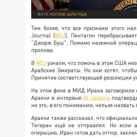
ФОТО: КОЛЛАЖ ЦАРЬГРАДА
Тем более, что все признаки этого нал
Journal (
WSJ
), Пентагон перебрасывае
"Джорж Буш". Помимо наземной операц
пролива.
В
WSJ
узнали, что помочь в этом США н
Арабские Эмираты. Но они хотят, чтоб
Принятие соответствующей резолюции уж
На этом фоне в МИД Ирана заговорили 
Аракчи в интервью
Al Jazeera
подтверди
но это, в его понимании, нельзя назвать
Аракчи также рассказал, что официальн
Тегеран ещё не отправлял. Но если 
операцию, Иран готов дать отпор, заклю