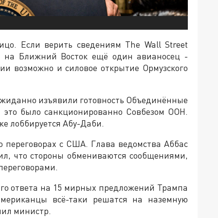
ицо. Если верить сведениям The Wall Street
т на Ближний Восток ещё один авианосец -
ии возможно и силовое открытие Ормузского
еожиданно изъявили готовность Объединённые
ы это было санкционированно Совбезом ООН.
е лоббируется Абу-Даби.
о переговорах с США. Глава ведомства Аббас
л, что стороны обмениваются сообщениями,
 переговорами.
ого ответа на 15 мирных предложений Трампа
американцы всё-таки решатся на наземную
чил министр.