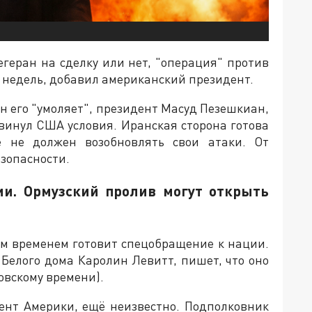
геран на сделку или нет, "операция" против
х недель, добавил американский президент.
ан его "умоляет", президент Масуд Пезешкиан,
двинул США условия. Иранская сторона готова
е не должен возобновлять свои атаки. От
зопасности.
ии. Ормузский пролив могут открыть
тем временем готовит спецобращение к нации.
я Белого дома Каролин Левитт, пишет, что оно
ковскому времени).
дент Америки, ещё неизвестно. Подполковник