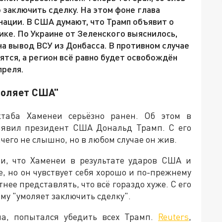
 заключить сделку. На этом фоне глава
нации. В США думают, что Трамп объявит о
ике. По Украине от Зеленского выяснилось,
на вывод ВСУ из Донбасса. В противном случае
ятся, а регион всё равно будет освобождён
преля.
моляет США"
аба Хаменеи серьёзно ранен. Об этом в
аявил президент США Дональд Трамп. С его
чего не слышно, но в любом случае он жив.
и, что Хаменеи в результате ударов США и
, но он чувствует себя хорошо и по-прежнему
нее представлять, что всё гораздо хуже. С его
ому "умоляет заключить сделку".
а, попытался убедить всех Трамп.
Reuters
,