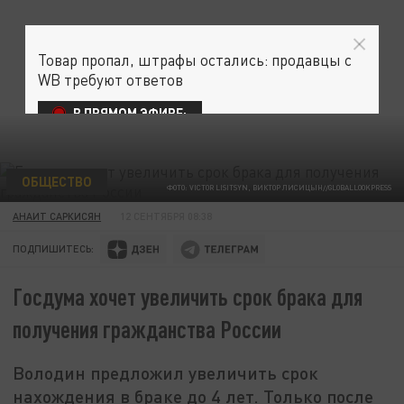
Товар пропал, штрафы остались: продавцы с
WB требуют ответов
В ПРЯМОМ ЭФИРЕ:
ОБЩЕСТВО
ФОТО: VICTOR LISITSYN, ВИКТОР ЛИСИЦЫН//GLOBALLOOKPRESS
АНАИТ САРКИСЯН
12 СЕНТЯБРЯ 08:38
ПОДПИШИТЕСЬ:
Госдума хочет увеличить срок брака для
получения гражданства России
Володин предложил увеличить срок
нахождения в браке до 4 лет. Только после