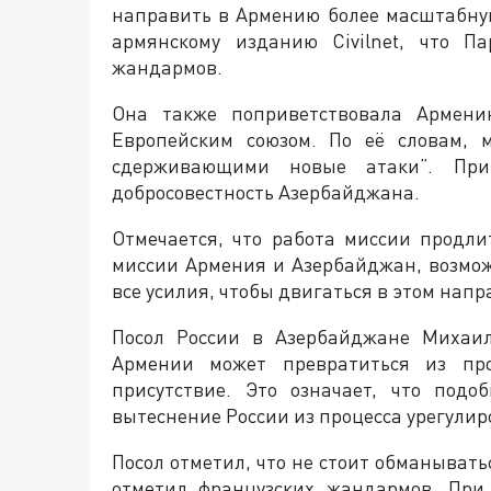
направить в Армению более масштабну
армянскому изданию Civilnet, что 
жандармов.
Она также поприветствовала Армению
Европейским союзом. По её словам, 
сдерживающими новые атаки”. При
добросовестность Азербайджана.
Отмечается, что работа миссии продли
миссии Армения и Азербайджан, возмож
все усилия, чтобы двигаться в этом нап
Посол России в Азербайджане Михаил
Армении может превратиться из про
присутствие. Это означает, что под
вытеснение России из процесса урегули
Посол отметил, что не стоит обманыват
отметил французских жандармов. При