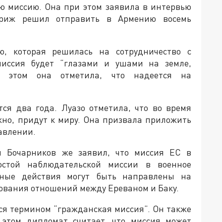
ю миссию. Она при этом заявила в интервью
Париж решил отправить в Армению восемь
, которая решилась на сотрудничество с
миссия будет “глазами и ушами на земле,
 этом она отметила, что надеется на
тся два года. Луазо отметила, что во время
но, придут к миру. Она призвала приложить
равлении.
 Бочарников же заявил, что миссия ЕС в
стой наблюдательской миссии в военное
обные действия могут быть направлены на
рования отношений между Ереваном и Баку.
ься термином “гражданская миссия”. Он также
 этом дипломат считает, что миссия может