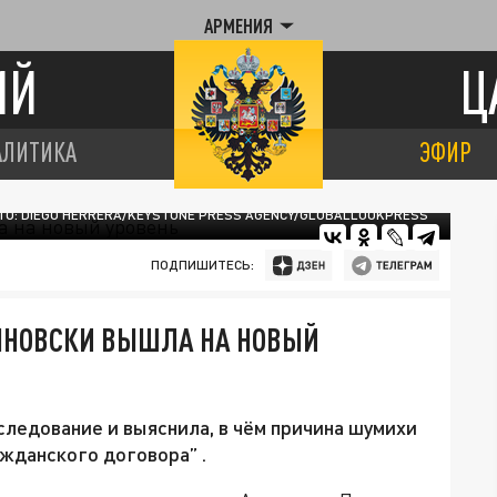
АРМЕНИЯ
ИЙ
Ц
АЛИТИКА
ЭФИР
О: DIEGO HERRERA/KEYSTONE PRESS AGENCY/GLOBALLOOKPRESS
ПОДПИШИТЕСЬ:
ЯНОВСКИ ВЫШЛА НА НОВЫЙ
следование и выяснила, в чём причина шумихи
жданского договора” .