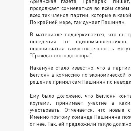
Армянская газета “Грапарак” пишет
продолжает сомневаться во всём своём 
всех тех членов партии, которые в како
По крайней мере, так думает Пашинян.
В материале подчёркивается, что он т
поведения от единомышленников.
половинчатая самостоятельность могу
“Гражданского договора”.
Накануне стало известно, что в парти
Беглоян в комиссию по экономической к
решение принял сам Пашинян по наводк
Ему было доложено, что Беглоян кон
кругами, принимает участие в каки
участвовать. Отмечается, что новые 
Именно поэтому команда Пашиняна пож
от неё. Так, ей предложили такую должнос