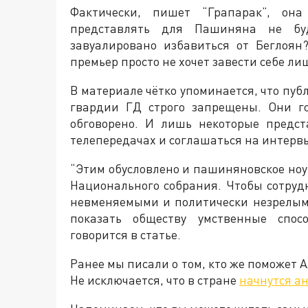
Фактически, пишет “Грапарак”, она
представлять для Пашиняна не бу
завуалировано избавиться от Беглоян?
премьер просто не хочет завести себе л
В материале чётко упоминается, что пу
гвардии ГД строго запрещены. Они го
обговорено. И лишь некоторые предс
телепередачах и соглашаться на интерв
“Этим обусловлено и пашиняновское но
Национального собрания. Чтобы сотру
невменяемыми и политически незрелым
показать обществу умственные спос
говорится в статье.
Ранее мы писали о том, кто же поможет А
Не исключается, что в стране
начнутся а