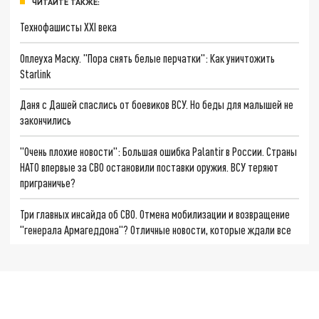
ЧИТАЙТЕ ТАКЖЕ:
Технофашисты XXI века
Оплеуха Маску. "Пора снять белые перчатки": Как уничтожить
Starlink
Даня с Дашей спаслись от боевиков ВСУ. Но беды для малышей не
закончились
"Очень плохие новости": Большая ошибка Palantir в России. Страны
НАТО впервые за СВО остановили поставки оружия. ВСУ теряют
приграничье?
Три главных инсайда об СВО. Отмена мобилизации и возвращение
"генерала Армагеддона"? Отличные новости, которые ждали все