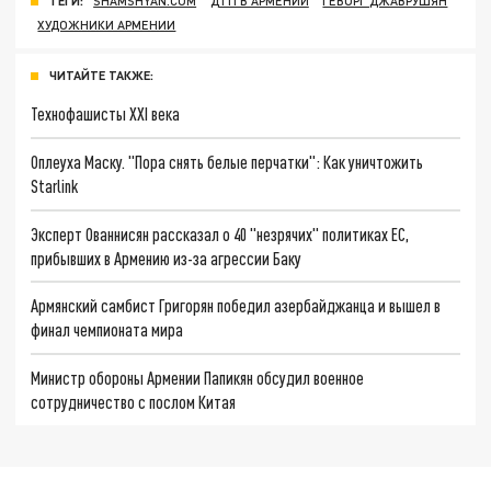
ТЕГИ:
SHAMSHYAN.COM
ДТП В АРМЕНИИ
ГЕВОРГ ДЖАВРУШЯН
ХУДОЖНИКИ АРМЕНИИ
ЧИТАЙТЕ ТАКЖЕ:
Технофашисты XXI века
Оплеуха Маску. "Пора снять белые перчатки": Как уничтожить
Starlink
Эксперт Ованнисян рассказал о 40 "незрячих" политиках ЕС,
прибывших в Армению из-за агрессии Баку
Армянский самбист Григорян победил азербайджанца и вышел в
финал чемпионата мира
Министр обороны Армении Папикян обсудил военное
сотрудничество с послом Китая