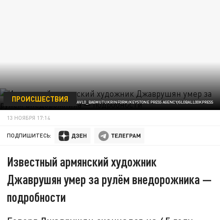
ПРОИСШЕСТВИЯ
ФОТО: PAVLO_BAGMUTUKRINFORM/KEYSTONE PRESS AGENCY/GLOBALLOOKPRESS
13 НОЯБРЯ 17:14
ПОДПИШИТЕСЬ:
Известный армянский художник
Джаврушян умер за рулём внедорожника —
подробности