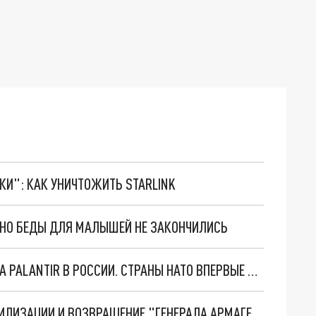
ТКИ": КАК УНИЧТОЖИТЬ STARLINK
. НО БЕДЫ ДЛЯ МАЛЫШЕЙ НЕ ЗАКОНЧИЛИСЬ
"ОЧЕНЬ ПЛОХИЕ НОВОСТИ": БОЛЬШАЯ ОШИБКА PALANTIR В РОССИИ. СТРАНЫ НАТО ВПЕРВЫЕ ЗА СВО ОСТАНОВИЛИ ПОСТАВКИ ОРУЖИЯ. ВСУ ТЕРЯЮТ ПРИГРАНИЧЬЕ?
ТРИ ГЛАВНЫХ ИНСАЙДА ОБ СВО. ОТМЕНА МОБИЛИЗАЦИИ И ВОЗВРАЩЕНИЕ "ГЕНЕРАЛА АРМАГЕДДОНА"? ОТЛИЧНЫЕ НОВОСТИ, КОТОРЫЕ ЖДАЛИ ВСЕ