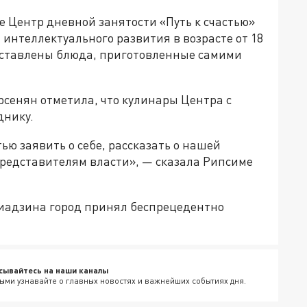
же Центр дневной занятости «Путь к счастью»
интеллектуального развития в возрасте от 18
едставлены блюда, приготовленные самими
сенян отметила, что кулинары Центра с
днику.
ью заявить о себе, рассказать о нашей
представителям власти», — сказала Рипсиме
миадзина город принял беспрецедентно
сывайтесь на наши каналы
ыми узнавайте о главных новостях и важнейших событиях дня.