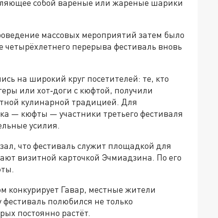
вляющее собой варёные или жареные шарики
Проведение массовых мероприятий затем было
ле четырёхлетнего перерыва фестиваль вновь
сь на широкий круг посетителей: те, кто
геры или хот‑доги с кюфтой, получили
стной кулинарной традицией. Для
ка — кюфты — участники третьего фестиваля
ельные усилия.
азал, что фестиваль служит площадкой для
ают визитной карточкой Эчмиадзина. По его
фты.
ном конкурирует Гавар, местные жители
у фестиваль полюбился не только
рых постоянно растёт.