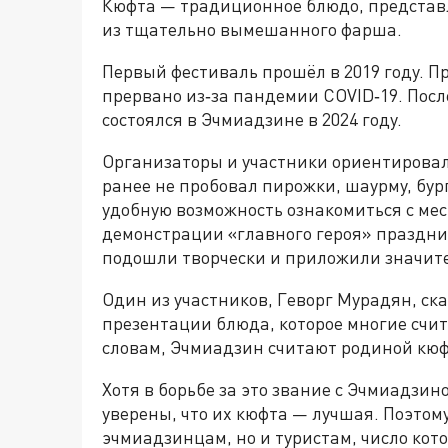
Кюфта — традиционное блюдо, предста
из тщательно вымешанного фарша.
Первый фестиваль прошёл в 2019 году. 
прервано из‑за пандемии COVID‑19. Пос
состоялся в Эчмиадзине в 2024 году.
Организаторы и участники ориентировали
ранее не пробовал пирожки, шаурму, бур
удобную возможность ознакомиться с ме
демонстрации «главного героя» праздни
подошли творчески и приложили значит
Один из участников, Геворг Мурадян, ск
презентации блюда, которое многие счит
словам, Эчмиадзин считают родиной кю
Хотя в борьбе за это звание с Эчмиадзи
уверены, что их кюфта — лучшая. Поэтом
эчмиадзинцам, но и туристам, число кото