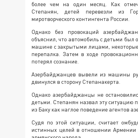
более чем на один месяц. Как отмеч
Степанян, детей перевезли из Го
миротворческого контингента России.
Однако без провокаций азербайджан
объяснил, что автомобиль с детьми был
машине с закрытыми лицами, некоторые 
перепалка. Затем в ходе провокацион
потерял сознание.
Азербайджанцев вывели из машины рус
двинулся в сторону Степанакерта.
Однако азербайджанцы не остановилис
детьми. Степанян назвал эту ситуацию 
из Баку как наглое поведение агентов а
Судя по этой ситуации, считает омбу
истинных целей в отношении Армении и
армянского народа.