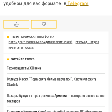
удобном для вас формате: в
Telegram
ТЕГИ:
КРЫМСКАЯ ПЛАТФОРМА
ПРЕЗИДЕНТ УКРАИНЫ ВЛАДИМИР ЗЕЛЕНСКИЙ
ГЕРХАРД ШРЁДЕР
КРЫМ ЭТО РОССИЯ
ЧИТАЙТЕ ТАКЖЕ:
Технофашисты XXI века
Оплеуха Маску. "Пора снять белые перчатки": Как уничтожить
Starlink
Пожары бушуют в трёх регионах Армении — выгорело свыше сотни
гектаров
Ситуация в Нагорном Карабахе: Азербайджанские ВС обстреляли