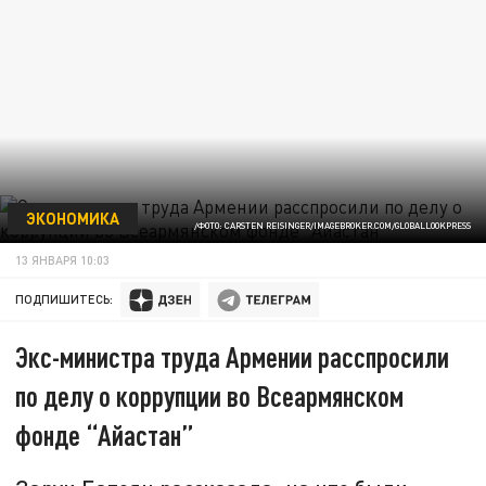
ЭКОНОМИКА
/ФОТО: CARSTEN REISINGER/IMAGEBROKER.COM/GLOBALLOOKPRESS
13 ЯНВАРЯ 10:03
ПОДПИШИТЕСЬ:
Экс-министра труда Армении расспросили
по делу о коррупции во Всеармянском
фонде “Айастан”