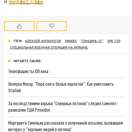
и
Яндекс.Дзен
ТЕГИ:
АЛЕКСЕЙ АНПИЛОГОВ
HIMARS
"ПАНЦИРЬ-1С"
ЗРК ТОР
СПЕЦИАЛЬНАЯ ВОЕННАЯ ОПЕРАЦИЯ НА УКРАИНЕ
ЧИТАЙТЕ ТАКЖЕ:
Технофашисты XXI века
Оплеуха Маску. "Пора снять белые перчатки": Как уничтожить
Starlink
За последствиями взрыва "Северных потоков" следил самолёт-
разведчик США Poseidon
Маргарита Симоньян рассказала о полученной посылке, вызвавшей
интерес у "хороших людей в погонах"